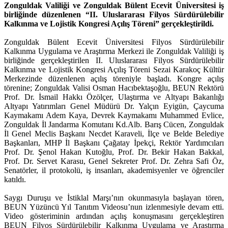
Zonguldak Valiliği ve Zonguldak Bülent Ecevit Üniversitesi iş
birliğinde düzenlenen “II. Uluslararası Filyos Sürdürülebilir
Kalkınma ve Lojistik Kongresi Açılış Töreni” gerçekleştirildi.
Zonguldak Bülent Ecevit Üniversitesi Filyos Sürdürülebilir
Kalkınma Uygulama ve Araştırma Merkezi ile Zonguldak Valiliği iş
birliğinde gerçekleştirilen II. Uluslararası Filyos Sürdürülebilir
Kalkınma ve Lojistik Kongresi Açılış Töreni Sezai Karakoç Kültür
Merkezinde düzenlenen açılış töreniyle başladı. Kongre açılış
törenine; Zonguldak Valisi Osman Hacıbektaşoğlu, BEUN Rektörü
Prof. Dr. İsmail Hakkı Özölçer, Ulaştırma ve Altyapı Bakanlığı
Altyapı Yatırımları Genel Müdürü Dr. Yalçın Eyigün, Çaycuma
Kaymakamı Adem Kaya, Devrek Kaymakamı Muhammed Evlice,
Zonguldak İl Jandarma Komutanı Kd.Alb. Barış Cücen, Zonguldak
İl Genel Meclis Başkanı Necdet Karaveli, İlçe ve Belde Belediye
Başkanları, MHP İl Başkanı Çağatay İpekçi, Rektör Yardımcıları
Prof. Dr. Şenol Hakan Kutoğlu, Prof. Dr. Bekir Hakan Bakkal,
Prof. Dr. Servet Karasu, Genel Sekreter Prof. Dr. Zehra Safi Öz,
Senatörler, il protokolü, iş insanları, akademisyenler ve öğrenciler
katıldı.
Saygı Duruşu ve İstiklal Marşı’nın okunmasıyla başlayan tören,
BEUN Yüzüncü Yıl Tanıtım Videosu’nun izlenmesiyle devam etti.
Video gösteriminin ardından açılış konuşmasını gerçekleştiren
BEUN Filyos Sürdürülebilir Kalkınma Uygulama ve Araştırma