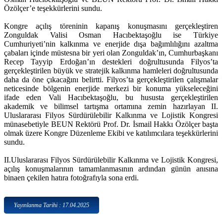
Özölçer’e teşekkürlerini sundu.
Kongre açılış töreninin kapanış konuşmasını gerçekleştiren
Zonguldak Valisi Osman Hacıbektaşoğlu ise Türkiye
Cumhuriyeti’nin kalkınma ve enerjide dışa bağımlılığını azaltma
çabaları içinde müstesna bir yeri olan Zonguldak’ın, Cumhurbaşkanı
Recep Tayyip Erdoğan’ın destekleri doğrultusunda Filyos’ta
gerçekleştirilen büyük ve stratejik kalkınma hamleleri doğrultusunda
daha da öne çıkacağını belirtti. Filyos’ta gerçekleştirilen çalışmalar
neticesinde bölgenin enerjide merkezi bir konuma yükseleceğini
ifade eden Vali Hacıbektaşoğlu, bu hususta gerçekleştirilen
akademik ve bilimsel tartışma ortamına zemin hazırlayan II.
Uluslararası Filyos Sürdürülebilir Kalkınma ve Lojistik Kongresi
münasebetiyle BEUN Rektörü Prof. Dr. İsmail Hakkı Özölçer başta
olmak üzere Kongre Düzenleme Ekibi ve katılımcılara teşekkürlerini
sundu.
II.Uluslararası Filyos Sürdürülebilir Kalkınma ve Lojistik Kongresi,
açılış konuşmalarının tamamlanmasının ardından günün anısına
binaen çekilen hatıra fotoğrafıyla sona erdi.
Yayınlanma Tarihi : 17.04.2025