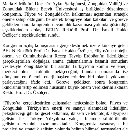
Merkezi Müdürü Doç. Dr. Aykut Şarkgüneşi, Zonguldak Valiliği ve
Zonguldak Bülent Ecevit Üniversitesi iş birliğinde düzenlenen
kongrenin, Filyos ve Zonguldak’ın kalkınması açısından stratejik
öneme sahip olduğunu belirterek kongreye olan katkıları ve göreve
geldikten sonra kongrenin devamlılık kazanması yolunda gösterdiği
teşviklerinden dolayı BEUN Rektörü Prof. Dr. İsmail Hakkı
Özölçer’e teşekkürlerini sundu.
Kongrenin açılış konuşmasını gerçekleştirmek üzere kürsüye gelen
BEUN Rektörü Prof. Dr. İsmail Hakkı Özölçer, Filyos’un stratejik
önemi ve Cumhurbaşkanı Recep Tayyip Erdoğan’ın liderliğinde
gerçekleştirilen doğalgaz arama çalışmalarının başarılı sonuçları
vesilesiyle Zonguldak’ın bir asırdır Türkiye’nin kömür ve enerji
merkezi olması rolünün pekişeceğini, bundan sonrasında ise
dünyanın en önemli enerji başkentlerinden biri olarak yıldızının
parlayacağını ifade etti. Göreve geldikten sonra kongrenin
ikincisinin tertip edilmesi hususuna büyük önem verdiklerini aktaran
Rektör Prof. Dr. Özölçer:
“Filyos’ta gerçekleştirilen çalışmalar neticesinde bölge, Filyos ve
Zonguldak, Türkiye’nin enerji ve sanayi alanındaki liderliğini
pekiştireceği gibi bölgesel kalkınma, iktisadi ve teknolojik altyapısal
gelişim ile Türkiye Yüzyılı’na yakışır biçimde sürdürülebilir
gelişimin zemini hazırlanmaktadır. Kongremiz vasıtasıyla bu
projeleri ve stratejik gelişim yolunda beliren bilimsel tartışmaları ele