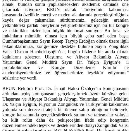
almak, bundan sonra yapılabilecekleri akademik camiada öne
çıkarmak istiyoruz. BEUN olarak Türkiye’nin kalkınması
hususunda özellikle enerji ve maden alanlarında gerçekleştirdiğimiz
kayda değer çalışmaları sürdürmemiz, geleceğin aranılan
yetkinlikteki parlak bireylerini yetiştirebilmemiz için bu tür kongre
ve etkinlikler bizler için büyük bir fırsat sunuyor. Bu fırsat ve
imkânların mümkün olması için büyük çaba sarf eden başta
Cumhurbaşkanımız Sayın Recep Tayyip Erdoğan olmak üzere ilgili
bakanlıklarımıza, kongremize destekte bulunan Sayın Zonguldak
Valisi Osman Hacıbektaşoğlu’na, bugün bizlerle bir arada olarak
katkılarını gösteren Ulaştırma ve Altyapı Bakanlığı Altyapı
Yatırımları Genel Müdürü Sayın Dr. Yalçın Eyigün’e, il
protokolümüze ve Kongre Düzenleme Kurulu ile
akademisyenlerimize ve öğrencilerimize teşekkür ediyorum.”
sözlerine yer verdi.
BEUN Rektörü Prof. Dr. İsmail Hakkı Özölçer’in konuşmasının
ardından açılış konuşmasını gerçekleştirmek üzere kürsüye gelen
Ulaştırma ve Altyapı Bakanlığı Altyapı Yatırımları Genel Müdürü
Dr. Yalçın Eyigün, Filyos’un Zonguldak ve Türkiye’nin kalkınması
yolunda son derece stratejik bir öneme sahip olduğunu belirterek,
kongre kapsamında gerçekleştirilecek sunum ve tartışmalar yoluyla
bu kilit rolün daha da pekişeceğini ifade edip kongrenin
düzenlenmesindeki teşvik ve desteklerinden dolayı Zonguldak Valisi
Osman Hacıbektaşoğlu ve BEUN Rektörü Prof. Dr. İsmail Hakkı